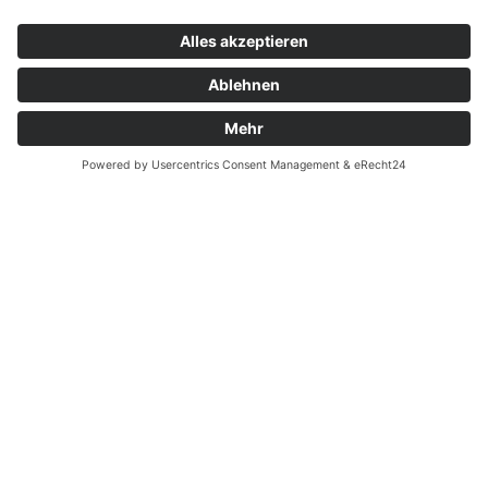
Kontakt
Garantiefall
Batterieverordnung
Ergänzende Allgemeine Geschäftsbedingungen zum
easyCredit-Ratenkauf
Vertrag widerrufen
© Kaniewski Handels GmbH & Co. KG, 2026 - Alle Rechte
vorbehalten.
Shopsystem:
WEBAN
OS
,
WEB
AN
UG