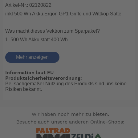
Artikel-Nr.: 02120822
inkl 500 Wh Akku,Ergon GP1 Griffe und Wittkop Sattel
Was macht dieses Vektron zum Sparpaket?
1. 500 Wh Akku statt 400 Wh.
2. Ergon GP1 Ergonomic Griffe (Handschmeichler:-)
3. Wittkop Gel Sattel ( Bequem bei empfindlichem
Mehr anzeigen
"Hintern":-)
Information laut EU-
4.Bodybag Transporttasche inklusive
Produktsicherheitsverordnung:
5.Tern Lidlock Drahtseilschloß inklusive
Bei sachgemäßer Nutzung des Produkts sind uns keine
Risiken bekannt.
6. 2Schwalbe Big Apple Reifen+2 Schwalbe Schläuche
als Ersatz
Es handelt sich natürlich um Neuware. Das Q9 ist nur
ein Auslaufmodell. Es hat noch nicht das Bosch Smart
Wir haben noch mehr zu bieten.
System und serienmässig nur eine 400 Wh Batterie,wir
Besuche auch unsere anderen Online-Shops:
bieten aber gegen Aufpreis auch einen 500Wh Akku an
;-). Die Schaltung ist eine Shimano Mittelklasse mit dem