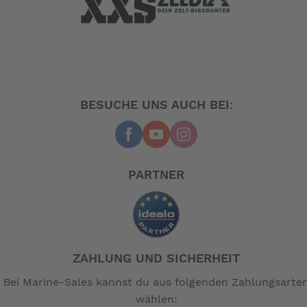
Namen Alivio. Unserer Meinung nach ein Top Falt
Pedelec zu einem Top Preis. Aber! Wenn Weg dann
Weg
Das sagt der Hersteller:
Die Vektron-Modellreihe setzt die Maßstäbe in Sachen
falten, fahren und verstauen – kurz: Vielseitigkeit. Hier
BESUCHE UNS AUCH BEI:
kombinieren wir Elektro-Mobilität und Urbanität auf
ideale Weise miteinander. Und das Vektron vereint
aktuellste Faltrad-Technologie mit modernstem Design.
Mit Bosch-Antrieb in drei Versionen erhältlich – hier als
PARTNER
“sportliche Mitte” mit Shimano Alivio 9fach-
Kettenschaltung.
Upgrade auf den Bosch Active Line Plus-Antrieb
mit bis zu 50 Nm Drehmoment und 270%
Tretkraftunterstützung
ZAHLUNG UND SICHERHEIT
Rahmen-Update mit optimierter Akku-Position für
einen noch tieferen Schwerpunkt und bessere
Bei Marine-Sales kannst du aus folgenden Zahlungsarte
Fahreigenschaften
wählen:
Der Vektron-Rahmen hat die strengen