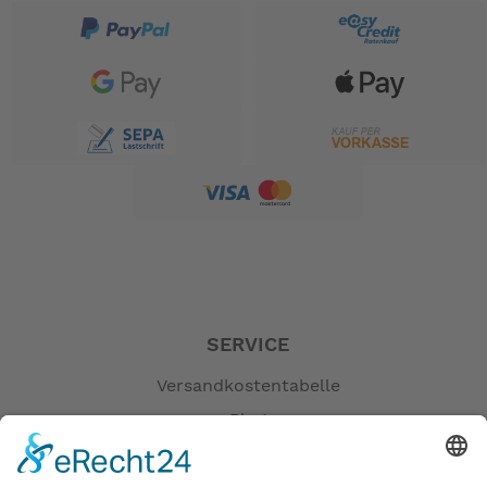
europäischen Sicherheitsnormen für E-Bikes
erfüllt und wurde von der EFBE Prüftechnik GmbH
als EN15194-konform zertifiziert
Shimano Hydraulik-Scheibenbremsen für
jederzeit extrastarke Bremskraft
Der integrierte Atlas V Rack ist nahtlos kompatibel
mit Thule Yepp Maxi- und Nexxt Maxi-
Kindersitzen – ohne Adapter
Lässt sich in Sekundenschnelle an alle
Fahrergrößen von 147 bis 195 cm anpassen, so
kann ein Bike von der ganzen Familie genützt
werden
SERVICE
Rahmen: Alu 6061
Versandkostentabelle
Gabel: Tern "Tarsus", Alu 6061
Steuersatz: Tern "Flux"
Blog
Kettenradgarnitur: TERN "Vektron custom"
Erklärung zur Barrierefreiheit
Kettenblatt : 52 Z.