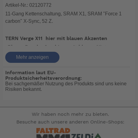
Artikel-Nr.: 02120772
11-Gang Kettenschaltung, SRAM X1, SRAM "Force 1
carbon" X-Sync, 52 Z.
TERN Verge X11 hier mit blauen Akzenten
-Blauer Brooks Cambium mit blauen Nieten
-Blauer Lenkerhalter
Mehr anzeigen
-blaue Ergon Griffe
Information laut EU-
Produktsicherheitsverordnung:
Bei sachgemäßer Nutzung des Produkts sind uns keine
Die neue Referenz unter den sportlichen Falträdern:
Risiken bekannt.
das X11 lässt keine Wünsche offen, wenn es darum
geht, Sportlichkeit & kompakte Abmessungen in einem
Fahrrad zu vereinen. Ausgestattet mit SRAM Force X1
Wir haben noch mehr zu bieten.
11-fach -Schaltung, Carbonkurbel und
Besuche auch unsere anderen Online-Shops:
Scheibenbremsen, spricht das Verge X11 auch
besonders sportliche Fahrer an. Der neue T-Tuned