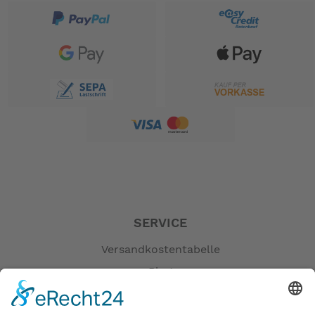
Innenlager: SRAM "GXP"
Bremse: SHIMANO "Deore", Disc
Bremshebel: SHIMANO "Deore", Disc
Schalthebel: SRAM "GX trigger"
Schaltwerk: SRAM "X1"
Kassette/Ritzelpaket: SRAM "XG1150", 10-42 Z.
Kette: KMC
Felgen: KINETIX "Pro X Disc", 20 L.
Nabe VR: KINETIX "Pro X Disc", 20 L.
Nabe HR: KINETIX "Pro X Disc", 20 L.
Reifen: SCHWALBE "One", 28-451
Lenker: KINETIX "Pro X" für VRO
Lenkervorbau: SYNTACE "VRO", verstellbar
SERVICE
Lenker-/ Vorbau-Einheit: GEN. 2/ SYNTACE "VRO"
Versandkostentabelle
Lenkergriff: ERGON "GS1"
Sattel: ERGON "SMC 10"
Blog
Sattelstütze: SYNTACE "Stasis", Alu
Erklärung zur Barrierefreiheit
Gewicht: ca. 10,2 kg