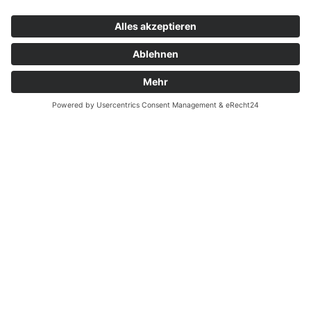
Kontakt
Garantiefall
Batterieverordnung
Ergänzende Allgemeine Geschäftsbedingungen zum
easyCredit-Ratenkauf
Vertrag widerrufen
© Kaniewski Handels GmbH & Co. KG, 2026 - Alle Rechte
vorbehalten.
Shopsystem:
WEBAN
OS
,
WEB
AN
UG