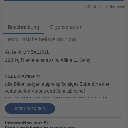
Zurück zur Übersicht
Beschreibung
Eigenschaften
Produktsicherheitsverordnung
Artikel-Nr.: VBA11811
12,9 kg Riemenantrieb und Alfine 11 Gang
VELLO Alfine 11
(die Bilder zeigen aufpreispflichtiges Zubehör: einen
verlängerten Vorbau und Schutzbleche)
DER SAUBERE WEGBEGLEITER
MIT STYLE
Mehr anzeigen
Smooth und nahezu geräuschlos gleitet das VELLO
Alfine mit modernem Riemenantrieb durch die Stadt. Mit
Information laut EU-
seiner praktischen Shimano Alfine 8- oder 11-Gang-
Produktsicherheitsverordnung: