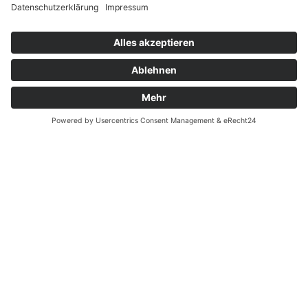
-- Auf Produktfotos angezeigte Dekorationsartikel
Widerrufsrecht bei Reparatur
gehören nicht zum Leistungsumfang. --
Widerrufsrecht bei Dienstleistungen
Kontakt
Garantiefall
Batterieverordnung
Ergänzende Allgemeine Geschäftsbedingungen zum
easyCredit-Ratenkauf
Vertrag widerrufen
© Kaniewski Handels GmbH & Co. KG, 2026 - Alle Rechte
vorbehalten.
Shopsystem:
WEBAN
OS
,
WEB
AN
UG