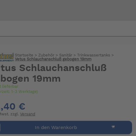
Bi
warte
Startseite
>
Zubehör
>
Sanitär
>
Trinkwassertanks
>
Vetus Schlauchanschluß gebogen 19mm
tus Schlauchanschluß
ebogen 19mm
t lieferbar
erzeit: 1-3 Werktage)
,40 €
 Mwst. zzgl.
Versand
In den Warenkorb