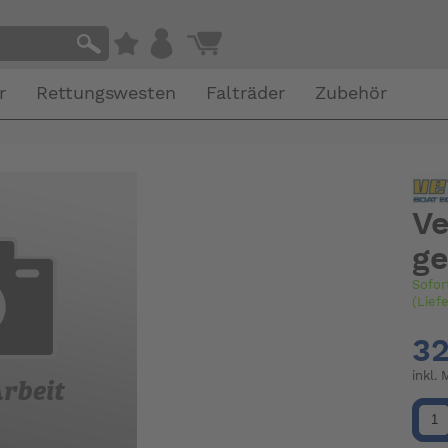
r
Rettungswesten
Falträder
Zubehör
Ve
g
Sofor
(Lief
32
inkl.