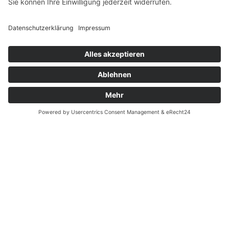
Widerrufsrecht MS
Widerrufsrecht bei Reparatur
Widerrufsrecht bei Dienstleistungen
Kontakt
Garantiefall
Batterieverordnung
Ergänzende Allgemeine Geschäftsbedingungen zum
easyCredit-Ratenkauf
Vertrag widerrufen
© Kaniewski Handels GmbH & Co. KG, 2026 - Alle Rechte
vorbehalten.
Shopsystem:
WEBAN
OS
,
WEB
AN
UG