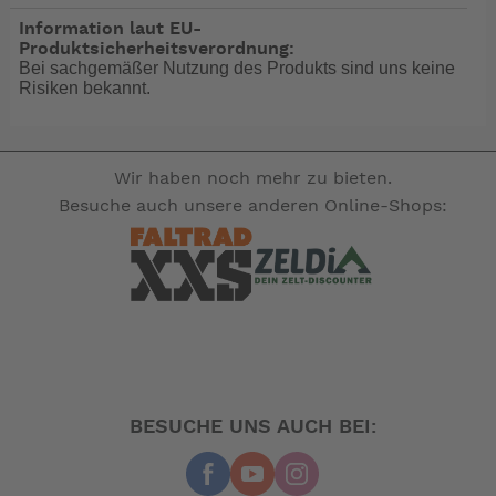
Diese Toilette hat einen sehr geringen Platzbedarf, da
Information laut EU-
die elektronische Steuereinheit außerhalb der Toilette
Produktsicherheitsverordnung:
montiert ist.
Bei sachgemäßer Nutzung des Produkts sind uns keine
Risiken bekannt.
Spezifikationen
• Einfache Montage und Wartung
• Geräuscharmer Zerkleinerer mit Edelstahlklingen
Wir haben noch mehr zu bieten.
(60dB (A))
Besuche auch unsere anderen Online-Shops:
• Wird mit wasserfestem elektronischen Bedienfeld
(SMTO2) oder Kippschalter (SMTO2S) geliefert
• Sehr geringer Wasserverbrauch
-- Auf Produktfotos angezeigte Dekorationsartikel
gehören nicht zum Leistungsumfang. --
BESUCHE UNS AUCH BEI: