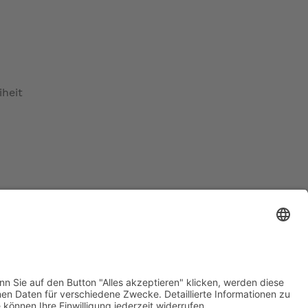
iheit
ratur