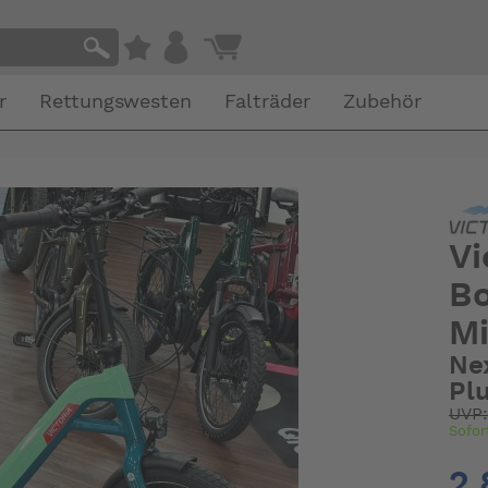
r
Rettungswesten
Falträder
Zubehör
Vi
Bo
Mi
Ne
Pl
UVP
Sofor
2.