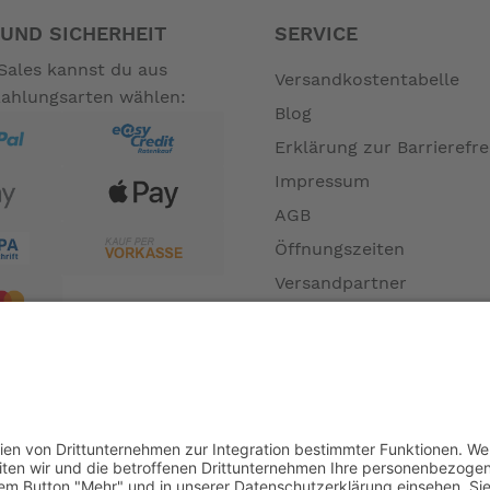
arkeit im Straßenverkehr.
UND SICHERHEIT
SERVICE
Sales kannst du aus
Versandkostentabelle
Zahlungsarten wählen:
Blog
lu
Erklärung zur Barrierefre
Impressum
AGB
tegriert
Öffnungszeiten
Versandpartner
Verfügbarkeiten
Zahlung und Versand
Datenschutz
Fernabsatz
Widerrufsrecht MS
0 mm, Center-Lock
Widerrufsrecht bei Repa