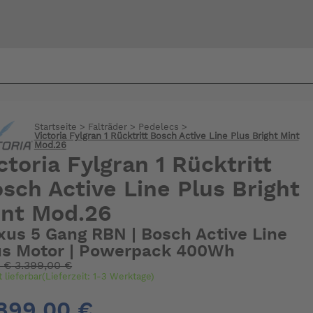
Bi
warte
Startseite
>
Falträder
>
Pedelecs
>
Victoria Fylgran 1 Rücktritt Bosch Active Line Plus Bright Mint
Mod.26
ctoria Fylgran 1 Rücktritt
sch Active Line Plus Bright
nt Mod.26
xus 5 Gang RBN | Bosch Active Line
us Motor | Powerpack 400Wh
:
€
3.399,00 €
t lieferbar(Lieferzeit: 1-3 Werktage)
899,00 €