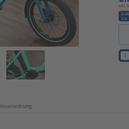
inkl.
3.3
Sie
itsverordnung