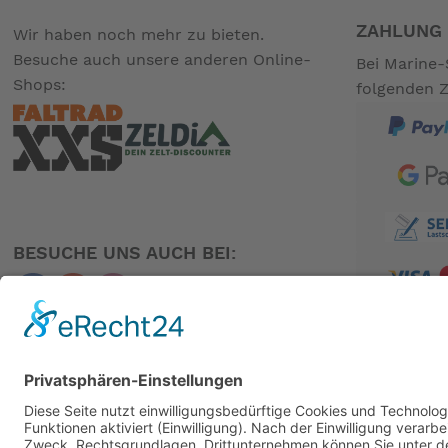
formschön in den Gepäckträger und sorgt für erhöhte Sichtb
ZAHLUNG 
Wir haben noch mehr zu bieten.
Nicht für den Anhängerbetrieb geeignet!
Besuche auch unsere anderen Online-
Bei Marine-
Shops:
folgenden 
Spezifikationen "Victoria Fylgran 1 Unisex (2025)"
Rahmen:
VICTORIA Scalyo, Bosch, A
Gabel:
Alu Unicrown
Steuersatz:
VP "A45AC", Ahead, semi-in
Kurbelarme:
MIRANDA "PSI" 170 mm
BESUCHE UNS AUCH BEI:
Kettenblatt / Riemenscheibe:
MIRANDA 44 Z, schwarz
Innenlager:
BOSCH
Bremse:
SHIMANO "BR-MT200"
PARTNER
Bremshebel:
SHIMANO "BL-MT201"
Bremsscheibe V.R.:
SHIMANO "SM-RT10 M", 18