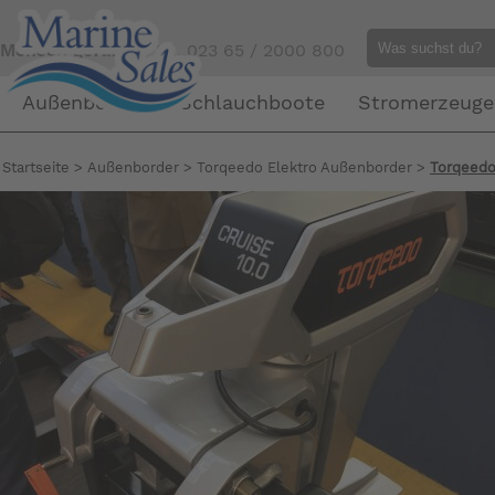
Mensch gefällig?
Tel. 023 65 / 2000 800
Außenborder
Schlauchboote
Stromerzeuge
Startseite
>
Außenborder
>
Torqeedo Elektro Außenborder
>
Torqeedo