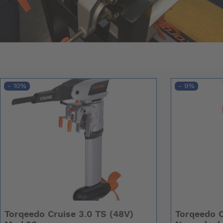
- 10%
- 9%
Torqeedo Cruise 3.0 TS (48V)
Torqeedo C