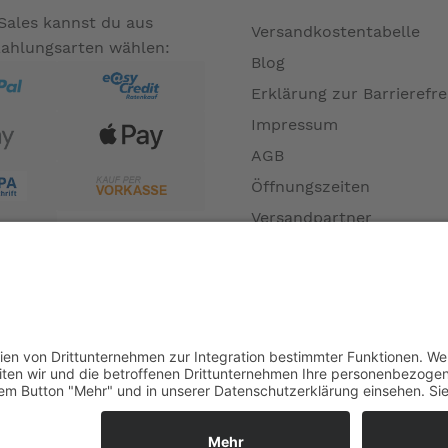
Sales kannst du aus
Versandkostentabelle
Zahlungsarten wählen:
Blog
Erklärung zur Barrierefre
Impressum
AGB
Öffnungszeiten
Versandpartner
Verfügbarkeiten
Zahlung und Versand
Datenschutz
Fernabsatz
Widerrufsrecht MS
Widerrufsrecht bei Repa
Widerrufsrecht bei Diens