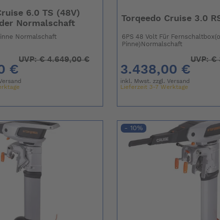
ruise 6.0 TS (48V)
Torqeedo Cruise 3.0 R
der Normalschaft
Pinne Normalschaft
6PS 48 Volt Für Fernschaltbox(
Pinne)Normalschaft
UVP:
€
4.649,00 €
UVP:
€
0 €
3.438,00 €
Versand
inkl. Mwst. zzgl.
Versand
erktage
Lieferzeit 3-7 Werktage
- 10%