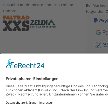
Besuche auch unsere anderen Online-
Bei Marine-
Shops:
folgenden 
BESUCHE UNS AUCH BEI:
PARTNER