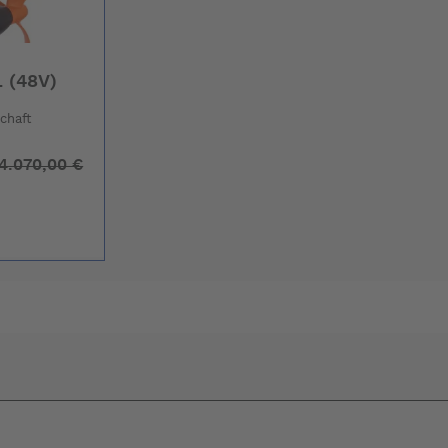
L (48V)
chaft
4.070,00 €