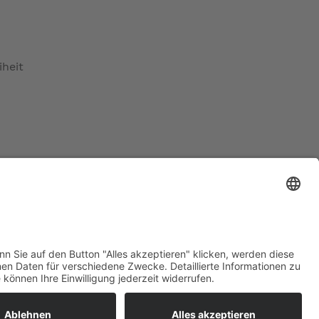
iheit
ratur
tleistungen