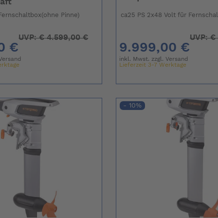
aft
 Fernschaltbox(ohne Pinne)
ca25 PS 2x48 Volt für Fernscha
UVP:
€
4.599,00 €
UVP:
€
0 €
9.999,00 €
Versand
inkl. Mwst. zzgl.
Versand
erktage
Lieferzeit 3-7 Werktage
- 10%