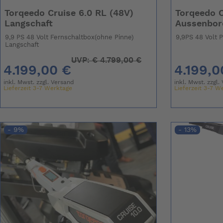
Torqeedo Cruise 6.0 RL (48V)
Torqeedo C
Langschaft
Aussenbor
9,9 PS 48 Volt Fernschaltbox(ohne Pinne)
9,9PS 48 Volt 
Langschaft
UVP:
€
4.799,00 €
4.199,00 €
4.199,0
inkl. Mwst. zzgl.
Versand
inkl. Mwst. zzgl.
Lieferzeit 3-7 Werktage
Lieferzeit 3-7 W
- 9%
- 13%