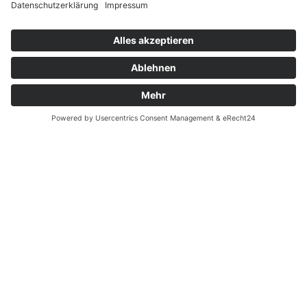
Verfügbarkeiten
Zahlung und Versand
Datenschutz
Fernabsatz
Widerrufsrecht MS
Widerrufsrecht bei Reparatur
Widerrufsrecht bei Dienstleistungen
Kontakt
Garantiefall
Batterieverordnung
Ergänzende Allgemeine Geschäftsbedingungen zum
easyCredit-Ratenkauf