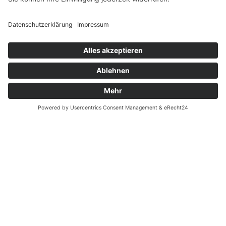
Verfügbarkeiten
Zahlung und Versand
Datenschutz
Fernabsatz
Widerrufsrecht MS
Widerrufsrecht bei Reparatur
Widerrufsrecht bei Dienstleistungen
Kontakt
Garantiefall
Batterieverordnung
Ergänzende Allgemeine Geschäftsbedingungen zum
easyCredit-Ratenkauf