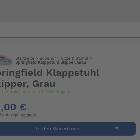
Bi
warte
Startseite
>
Zubehör
>
Sitze & Stühle
>
Springfield Klappstuhl Skipper, Grau
ringfield Klappstuhl
ipper, Grau
t lieferbar(Lieferzeit: 1-3 Werktage)
,00 €
 Mwst. zzgl.
Versand
In den Warenkorb