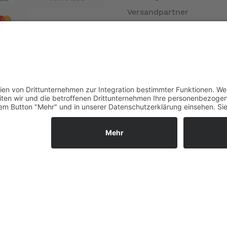
Versandpartner
Verfügbarkeiten
Zahlung und Versand
Datenschutz
Fernabsatz
Widerrufsrecht MS
Widerrufsrecht bei Repa
Widerrufsrecht bei Diens
Kontakt
Garantiefall
Batterieverordnung
Ergänzende Allgemeine
Geschäftsbedingungen z
Ratenkauf