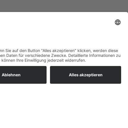
ratur
tleistungen
um easyCredit-