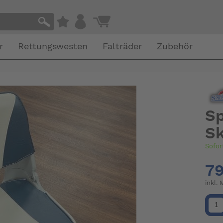
r
Rettungswesten
Falträder
Zubehör
Sp
Sk
Sofor
79
inkl.