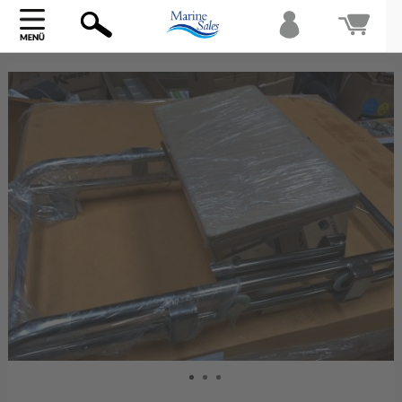
Bi
warte