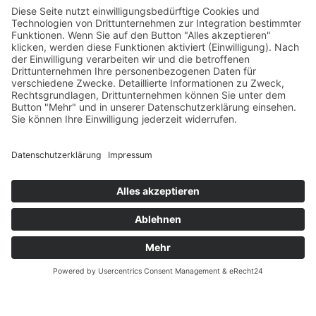
Öffnungszeiten
Versandpartner
Verfügbarkeiten
Zahlung und Versand
Datenschutz
Fernabsatz
Widerrufsrecht MS
Widerrufsrecht bei Reparatur
Widerrufsrecht bei Dienstleistungen
Kontakt
Garantiefall
Batterieverordnung
Ergänzende Allgemeine Geschäftsbedingungen zum
easyCredit-Ratenkauf