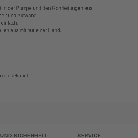
ft in der Pumpe und den Rohrleitungen aus.
Zeit und Aufwand.
einfach.
len aus mit nur einer Hand.
gert die Lebensdauer der Pumpe.
 Elektrolyse - im Vergleich zur Mk1.
Elektrolyse - als die führende Konkurrenz.
nicht zum Leistungsumfang. --
iken bekannt.
UND SICHERHEIT
SERVICE