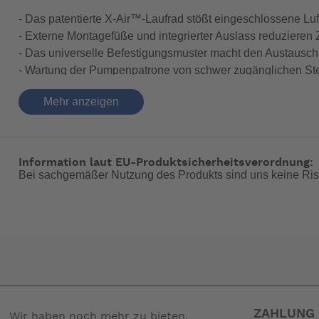
- Das patentierte X-Air™-Laufrad stößt eingeschlossene Lu
- Externe Montagefüße und integrierter Auslass reduzieren 
- Das universelle Befestigungsmuster macht den Austausch 
- Wartung der Pumpenpatrone von schwer zugänglichen Stel
- Attwoods SteadySwitch™ reduziert die Zyklen und verlän
Mehr anzeigen
- 40% besserer Schutz gegen das Eindringen von Wasser und
- 2X besserer Schutz gegen das Eindringen von Wasser und 
-- Auf Produktfotos angezeigte Dekorationsartikel gehören 
Information laut EU-Produktsicherheitsverordnung:
Bei sachgemäßer Nutzung des Produkts sind uns keine Ris
ZAHLUNG 
Wir haben noch mehr zu bieten.