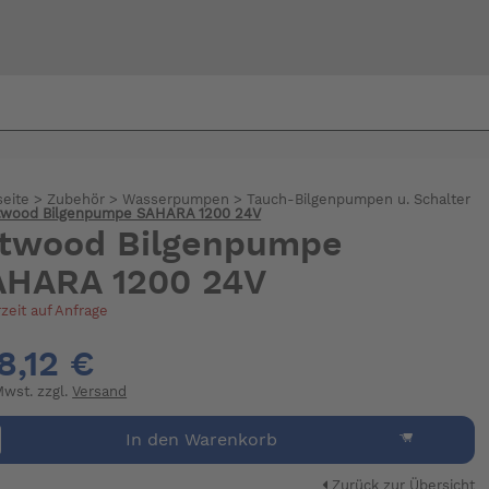
Bi
warte
seite
>
Zubehör
>
Wasserpumpen
>
Tauch-Bilgenpumpen u. Schalter
twood Bilgenpumpe SAHARA 1200 24V
ttwood Bilgenpumpe
AHARA 1200 24V
rzeit auf Anfrage
8,12 €
 Mwst. zzgl.
Versand
In den Warenkorb
Zurück zur Übersicht