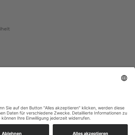
iheit
ratur
tleistungen