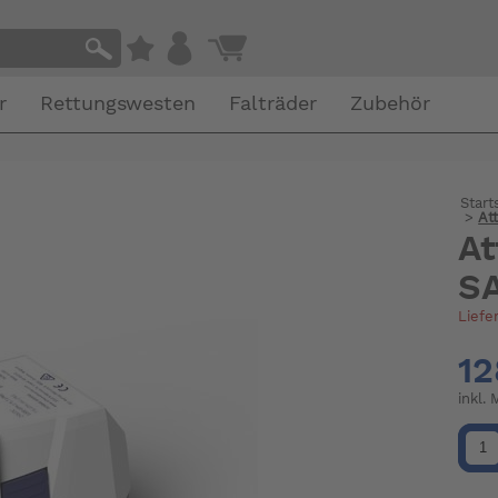
r
Rettungswesten
Falträder
Zubehör
Start
>
At
A
S
Liefe
12
inkl.