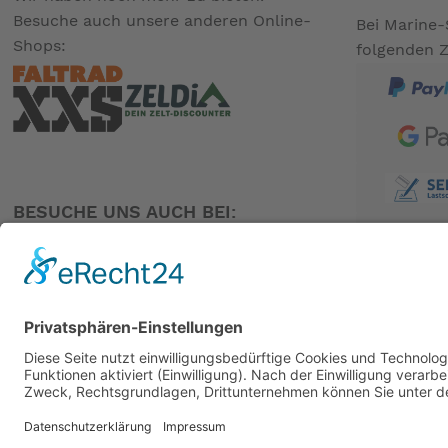
Besuche auch unsere anderen Online-
Bei Marine-
Shops:
folgenden 
BESUCHE UNS AUCH BEI:
PARTNER