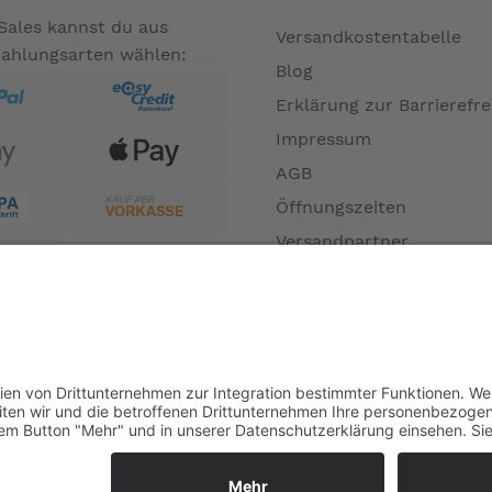
Sales kannst du aus
Versandkostentabelle
Zahlungsarten wählen:
Blog
Erklärung zur Barrierefre
Impressum
AGB
Öffnungszeiten
Versandpartner
Verfügbarkeiten
Zahlung und Versand
Datenschutz
Fernabsatz
Widerrufsrecht MS
Widerrufsrecht bei Repa
Widerrufsrecht bei Diens