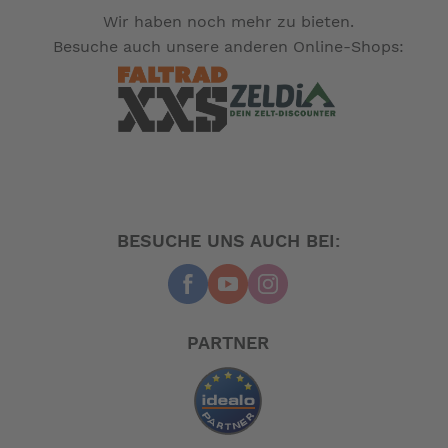
und Elektrolyse - als die führende Konkurrenz.
Wir haben noch mehr zu bieten.
Besuche auch unsere anderen Online-Shops:
-- Auf Produktfotos angezeigte Dekorationsartikel
gehören nicht zum Leistungsumfang. --
BESUCHE UNS AUCH BEI:
PARTNER