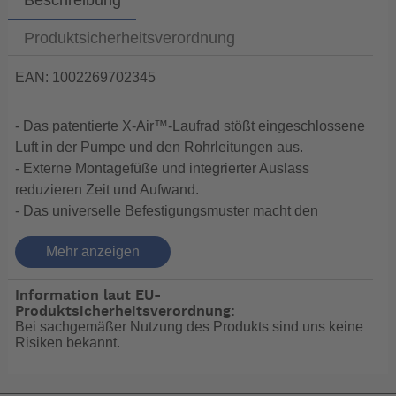
Produktsicherheitsverordnung
EAN: 1002269702345
- Das patentierte X-Air™-Laufrad stößt eingeschlossene
Luft in der Pumpe und den Rohrleitungen aus.
- Externe Montagefüße und integrierter Auslass
reduzieren Zeit und Aufwand.
- Das universelle Befestigungsmuster macht den
Austausch einfach.
Mehr anzeigen
- Wartung der Pumpenpatrone von schwer
zugänglichen Stellen aus mit nur einer Hand.
Information laut EU-
- Attwoods SteadySwitch™ reduziert die Zyklen und
Produktsicherheitsverordnung:
verlängert die Lebensdauer der Pumpe.
Bei sachgemäßer Nutzung des Produkts sind uns keine
- 40% besserer Schutz gegen das Eindringen von
Risiken bekannt.
Wasser und Elektrolyse - im Vergleich zur Mk1.
- 2X besserer Schutz gegen das Eindringen von Wasser