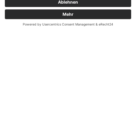
Garantiefall
Batterieverordnung
Ergänzende Allgemeine Geschäftsbedingungen zum
easyCredit-Ratenkauf
Vertrag widerrufen
© Kaniewski Handels GmbH & Co. KG, 2026 - Alle Rechte
vorbehalten.
Shopsystem:
WEBAN
OS
,
WEB
AN
UG