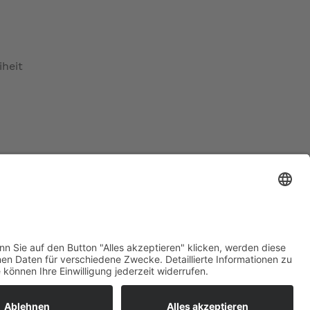
iheit
ratur
tleistungen