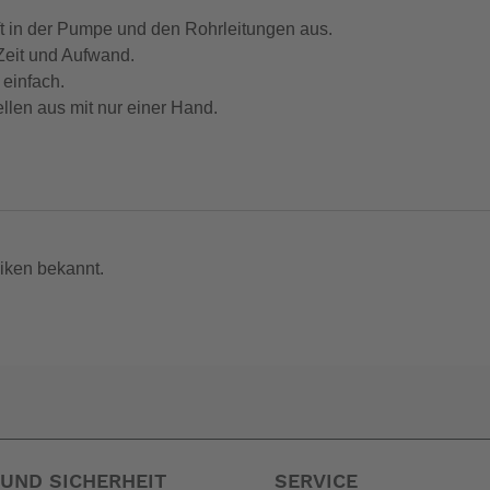
ft in der Pumpe und den Rohrleitungen aus.
Zeit und Aufwand.
einfach.
len aus mit nur einer Hand.
gert die Lebensdauer der Pumpe.
 Elektrolyse - im Vergleich zur Mk1.
Elektrolyse - als die führende Konkurrenz.
nicht zum Leistungsumfang. --
iken bekannt.
UND SICHERHEIT
SERVICE