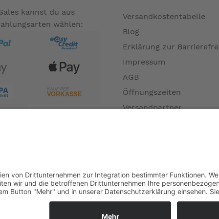
Sales kannst du aus
Versandkostentabelle
Zahlungsarten wählen:
Blog
Erklärung zur Barrierefre
Impressum
AGB
Öffnungszeiten
Versandpartner
Verfügbarkeiten
Zahlung und Versand
Datenschutz
Fernabsatz
Widerrufsrecht MS
Widerrufsrecht bei Repa
Widerrufsrecht bei Diens