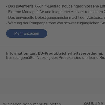
- Das patentierte X-Air™-Laufrad stößt eingeschlossene Lu
- Externe Montagefüße und integrierter Auslass reduzieren 
- Das universelle Befestigungsmuster macht den Austausch 
- Wartung der Pumpenpatrone von schwer zugänglichen Stel
- Attwoods SteadySwitch™ reduziert die Zyklen und verlän
Mehr anzeigen
- 40% besserer Schutz gegen das Eindringen von Wasser und
- 2X besserer Schutz gegen das Eindringen von Wasser und 
-- Auf Produktfotos angezeigte Dekorationsartikel gehören 
Information laut EU-Produktsicherheitsverordnung:
Bei sachgemäßer Nutzung des Produkts sind uns keine Ris
ZAHLUNG 
Wir haben noch mehr zu bieten.