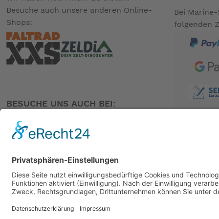
Besuche auch unsere anderen Online-
Bei Marine-
Shops:
folgenden 
BESUCHE UNS AUCH BEI:
PARTNER