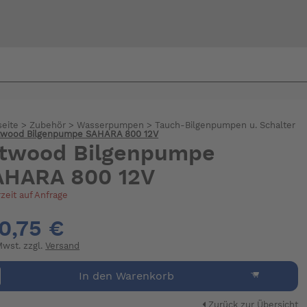
Bi
warte
seite
>
Zubehör
>
Wasserpumpen
>
Tauch-Bilgenpumpen u. Schalter
twood Bilgenpumpe SAHARA 800 12V
ttwood Bilgenpumpe
AHARA 800 12V
rzeit auf Anfrage
0,75 €
 Mwst. zzgl.
Versand
In den Warenkorb
Zurück zur Übersicht