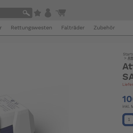
r
Rettungswesten
Falträder
Zubehör
Start
>
At
A
S
Liefe
10
inkl.