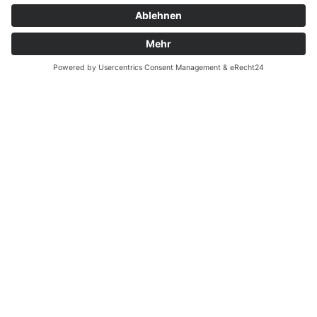
Batterieverordnung
Ergänzende Allgemeine Geschäftsbedingungen zum
easyCredit-Ratenkauf
Vertrag widerrufen
© Kaniewski Handels GmbH & Co. KG, 2026 - Alle Rechte
vorbehalten.
Shopsystem:
WEBAN
OS
,
WEB
AN
UG