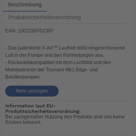
Beschreibung
Produktsicherheitsverordnung
EAN: 1002269702397
- Das patentierte X-Air™ Laufrad stößt eingeschlossene
Luft in der Pumpe und den Rohrleitungen aus.
- Rückwärtskompatibel mit dem Lochbild und den
Motorpatronen der Tsunami Mk1 Bilge- und
Belüfterpumpen.
- Externe Montagefüße und integrierter Auslass
Mehr anzeigen
reduzieren Zeit und Aufwand.
- Wartung der Pumpenpatrone an schwer zugänglichen
Information laut EU-
Stellen mit nur einer Hand.
Produktsicherheitsverordnung:
- 40% besserer Schutz gegen eindringendes Wasser
Bei sachgemäßer Nutzung des Produkts sind uns keine
und Elektrolyse - im Vergleich zur Mk1.
Risiken bekannt.
-- Auf Produktfotos angezeigte Dekorationsartikel