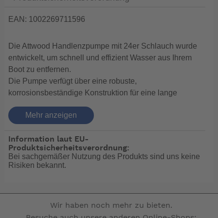
EAN: 1002269711596
Die Attwood Handlenzpumpe mit 24er Schlauch wurde
entwickelt, um schnell und effizient Wasser aus Ihrem
Boot zu entfernen.
Die Pumpe verfügt über eine robuste,
korrosionsbeständige Konstruktion für eine lange
Lebensdauer, einen großen Einlass für einen
Mehr anzeigen
verbesserten Wasserfluss und einen ergonomischen
Griff für eine komfortable Nutzung. Der Schlauch ist aus
Information laut EU-
strapazierfähigem Vinyl gefertigt und verfügt über eine
Produktsicherheitsverordnung:
verstärkte Seele und ein knickfreies Design für einen
Bei sachgemäßer Nutzung des Produkts sind uns keine
zuverlässigen Betrieb.
Risiken bekannt.
Die Pumpe eignet sich für das Pumpen von Bilgen, das
Befüllen von Köderbehältern und andere allgemeine
Wassertransferanwendungen.
Wir haben noch mehr zu bieten.
Besuche auch unsere anderen Online-Shops: