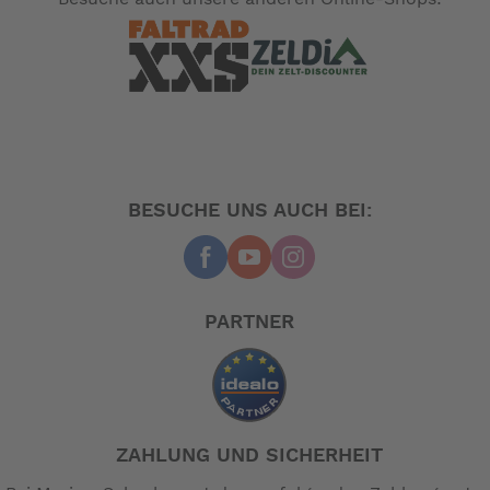
-- Auf Produktfotos angezeigte Dekorationsartikel
gehören nicht zum Leistungsumfang. --
BESUCHE UNS AUCH BEI:
PARTNER
ZAHLUNG UND SICHERHEIT