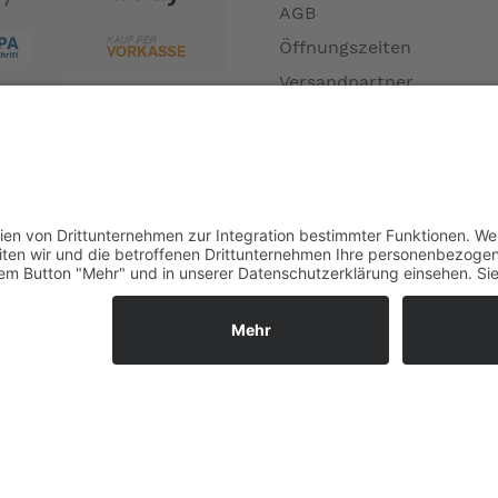
ertreffen.
AGB
Öffnungszeiten
Versandpartner
Verfügbarkeiten
pen lässt
Zahlung und Versand
Datenschutz
Fernabsatz
 Brompton G Line fährt sich einfach komfortabel und das bei 
Widerrufsrecht MS
Widerrufsrecht bei Repa
Widerrufsrecht bei Diens
Kontakt
Garantiefall
Batterieverordnung
Ergänzende Allgemeine
ldust white
Geschäftsbedingungen z