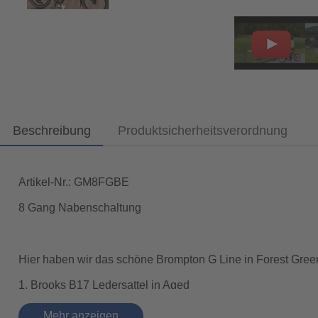
Beschreibung
Produktsicherheitsverordnung
Artikel-Nr.: GM8FGBE
8 Gang Nabenschaltung
Hier haben wir das schöne Brompton G Line in Forest Green
1. Brooks B17 Ledersattel in Aged
2. Ergon Bio Kork Handgriffe
Mehr anzeigen