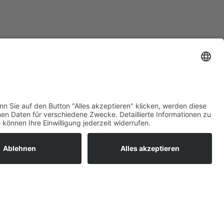
nur einem etwas grösseren Packmaß.
ratur
tleistungen
um easyCredit-