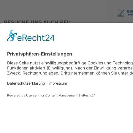
fachmännisch überarbeitet, um die Erwartungen erneut zu üb
• G Line. Das vielseitigste Fahrrad der Welt.
(oder) Electric G Line. Das vielseitigste E-Bike
BESUCHE UNS AUCH BEI:
auf der Welt.
• Großes Fahrgefühl, kompakt in der Größe
• ein überall einsetzbares Fahrrad, das sich zusammenklap
• für die städtischen Abenteurer
PARTNER
• Nichts lässt sich so gut falten wie ein Brompton
Wir haben es probegefahren und können nur bestätigen,das
Hier die technischen Daten:
Vorbau: klein , mittel oder groß möglich
klein: Personen 152-168 cm
Mittel:Personen 168-183 cm
Hoch: Personen 183-198 cm
Farben: 3 Farben, Forest Green, Adventure Orange und Trai