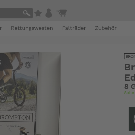
r
Rettungswesten
Falträder
Zubehör
Br
Ed
8 
Sofor