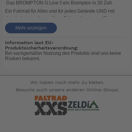
Das BROMPTON G Line !! ein Brompton in 20 Zoll.
Ein Fahrrad für Alles und für jedes Gelände UND mit
dem bekannten legendären Faltmechanismus. Eben
ein Brompton!
Mehr anzeigen
Es ist genauso leicht verstaubar und an einer Hand zu
tragen wie ein C Line in 16 Zoll,bietet aber durch 20
Information laut EU-
Zoll Ballonreifen einen bahnbrechenden Komfort und
Produktsicherheitsverordnung:
Bei sachgemäßer Nutzung des Produkts sind uns keine
Fahrverhalten.
Risiken bekannt.
Durch den handgelöteten Stahl Rahmen ist das
Brompton G Line genauso robust gebaut wie sein
kleiner Bruder. Auch dieses G Line wird Ihr treuer
Wir haben noch mehr zu bieten.
Begleiter auf den man sich verlassen kann.
Besuche auch unsere anderen Online-Shops:
Das Brompton G Line wird mit einer 8 Gang Shimano
Alfine und Scheibenbremsen ausgerüstet.
Das sagt Brompton:
Wir schaffen urbane Freiheit für ein glücklicheres
Leben.
Fünfzig Jahre nachdem das erste kompakte Faltrad die