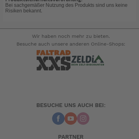
Bei sachgemäßer Nutzung des Produkts sind uns keine
Es ist aufgrund des Preises nunmal mit einfachen
Risiken bekannt.
Komponenten ausgestattet.
Das sagt der Hersteller:
Wir haben noch mehr zu bieten.
Besuche auch unsere anderen Online-Shops:
das "Mariner"ist seit langem schon im Program
BESUCHE UNS AUCH BEI:
geliefert. Gerne montieren wir gegen Aufpreis 
Das Mariner D8 ist ein hochwertiges, leichtes 
PARTNER
günstigen Preis. Seine Portabilität macht das M