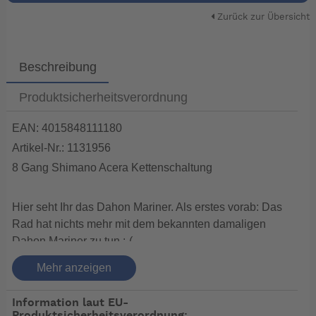
Zurück zur Übersicht
Beschreibung
Produktsicherheitsverordnung
EAN: 4015848111180
Artikel-Nr.: 1131956
8 Gang Shimano Acera Kettenschaltung
Hier seht Ihr das Dahon Mariner. Als erstes vorab: Das
Rad hat nichts mehr mit dem bekannten damaligen
Dahon Mariner zu tun :-(
FAZIT: ein preiswertes Faltrad für die Nutzung "ab und
Mehr anzeigen
zu". Mal eben auf dem Campingplatz oder zuhause um
2 mal in der Woche zu fahren. Meiner Meinung aber
Information laut EU-
nicht für das "Benutzen jeden Tag" zum pendeln.
Produktsicherheitsverordnung: