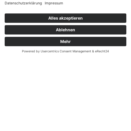
Widerrufsrecht bei Reparatur
Widerrufsrecht bei Dienstleistungen
Kontakt
Garantiefall
Batterieverordnung
Ergänzende Allgemeine Geschäftsbedingungen zum
easyCredit-Ratenkauf
Vertrag widerrufen
© Kaniewski Handels GmbH & Co. KG, 2026 - Alle Rechte
vorbehalten.
Shopsystem:
WEBAN
OS
,
WEB
AN
UG