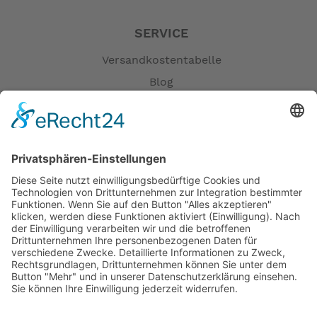
: silber
Farbe primär
SERVICE
Versandkostentabelle
-- Auf Produktfotos angezeigte Dekorationsartikel
Blog
gehören nicht zum Leistungsumfang. --
Erklärung zur Barrierefreiheit
Impressum
AGB
Öffnungszeiten
Versandpartner
Verfügbarkeiten
Zahlung und Versand
Datenschutz
Fernabsatz
Widerrufsrecht MS