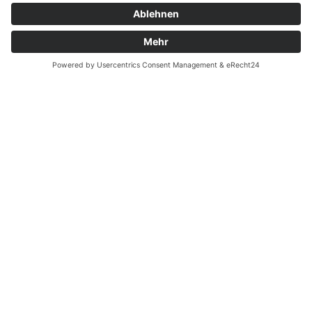
Garantiefall
Batterieverordnung
Ergänzende Allgemeine Geschäftsbedingungen zum
easyCredit-Ratenkauf
Vertrag widerrufen
© Kaniewski Handels GmbH & Co. KG, 2026 - Alle Rechte
vorbehalten.
Shopsystem:
WEBAN
OS
,
WEB
AN
UG