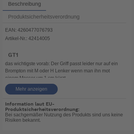
Beschreibung
Produktsicherheitsverordnung
EAN: 4260477076793
Artikel-Nr.: 42414005
GT1
das wichtigste vorab: Der Griff passt leider nur auf ein
Brompton mit M oder H Lenker wenn man ihn mot
einem Messer um 1 cm kürzt.
Mehr anzeigen
Das sagt der Hersteller:
Der ergonomische Multipositionsgriff für dynamisches
Information laut EU-
Produktsicherheitsverordnung:
Greifen
Bei sachgemäßer Nutzung des Produkts sind uns keine
Multipositions-Komfortgriff mit 4 intuitiven
Risiken bekannt.
Greifmöglichkeiten
Dynamisches Greifen durch die Veränderung der