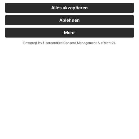
Kontakt
Garantiefall
Batterieverordnung
Ergänzende Allgemeine Geschäftsbedingungen zum
easyCredit-Ratenkauf
Vertrag widerrufen
© Kaniewski Handels GmbH & Co. KG, 2026 - Alle Rechte
vorbehalten.
Shopsystem:
WEBAN
OS
,
WEB
AN
UG