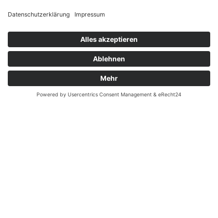
Widerrufsrecht bei Reparatur
Widerrufsrecht bei Dienstleistungen
Kontakt
Garantiefall
Batterieverordnung
Ergänzende Allgemeine Geschäftsbedingungen zum
easyCredit-Ratenkauf
Vertrag widerrufen
© Kaniewski Handels GmbH & Co. KG, 2026 - Alle Rechte
vorbehalten.
Shopsystem:
WEBAN
OS
,
WEB
AN
UG