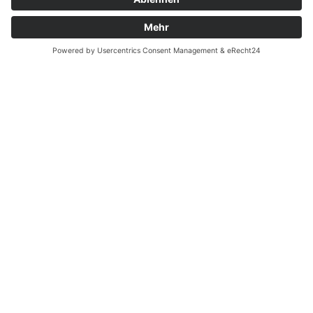
Widerrufsrecht MS
Widerrufsrecht bei Reparatur
Widerrufsrecht bei Dienstleistungen
Kontakt
Garantiefall
Batterieverordnung
Ergänzende Allgemeine Geschäftsbedingungen zum
easyCredit-Ratenkauf
Vertrag widerrufen