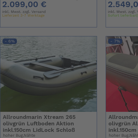
2.099,00 €
2.549,
inkl. Mwst. zzgl.
Versand
inkl. Mwst. zzgl.
Lieferzeit 3-7 Werktage
Sofort lieferbar(
- 6%
- 7%
Allroundmarin Xtream 265
Allroundm
olivgrün Luftboden Aktion
olivgrün A
inkl.150cm LidLock Schloß
inkl.150cm
hoher Bug,Nähte
hoher Bug,Näh