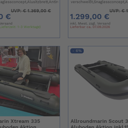
aglessconcept,Alusitzbrett,Antirutsch
verschweißt,Snaglessconcept,Al
UVP:
€
1.369,00 €
UVP:
€
1
0 €
1.299,00 €
Versand
inkl. Mwst. zzgl.
Versand
Lieferzeit: 1-3 Werktage)
Lieferbar ca. 07.09.2026
- 6%
arin Xtream 335
Allroundmarin Scout 
luboden Aktion
Aluboden Aktion inkl.