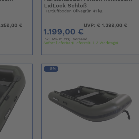
LidLock Schloß
Hartluftboden Olivegrün 41 kg
.359,00 €
UVP:
€
1.299,00 €
1.199,00 €
inkl. Mwst. zzgl.
Versand
Sofort lieferbar(Lieferzeit: 1-3 Werktage)
- 6%