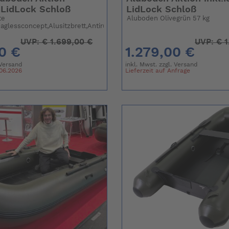
 LidLock Schloß
LidLock Schloß
te
Aluboden Olivegrün 57 kg
aglessconcept,Alusitzbrett,Antirutsch
UVP:
€
1.699,00 €
UVP:
€
1
0 €
1.279,00 €
Versand
inkl. Mwst. zzgl.
Versand
.06.2026
Lieferzeit auf Anfrage