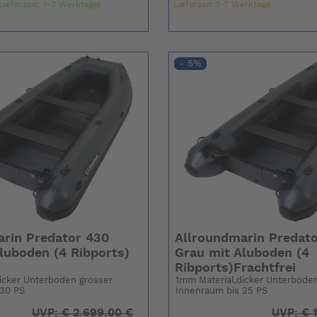
Lieferzeit: 1-3 Werktage)
Lieferzeit 3-7 Werktage
- 5%
rin Predator 430
Allroundmarin Predato
luboden (4 Ribports)
Grau mit Aluboden (4
Ribports)Frachtfrei
icker Unterboden grosser
1mm Material,dicker Unterboden
 30 PS
Innenraum bis 25 PS
UVP:
€
2.699,00 €
UVP:
€
1