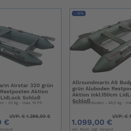
- 6%
Allroundmarin AS Bud
rin Airstar 320 grün
grün Aluboden Restpo
 Restposten Aktion
Aktion inkl.150cm Lid
 LidLock Schloß
Schloß
n - 33 kg - max. 10 PS
Aluminiumboden - 48,5 kg - ma
UVP:
€
1.299,00 €
UVP:
€
1
0 €
1.099,00 €
Versand
inkl. Mwst. zzgl.
Versand