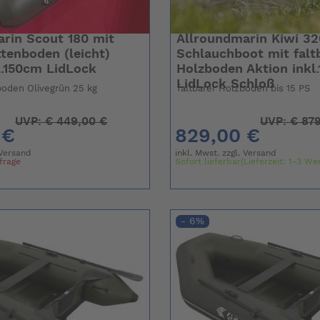
rin Scout 180 mit
Allroundmarin Kiwi 32
tenboden (leicht)
Schlauchboot mit fal
l.150cm LidLock
Holzboden Aktion inkl
LidLock Schloß
boden Olivegrün 25 kg
faltbarer Holzboden bis 15 PS
UVP:
€
449,00 €
UVP:
€
879
 €
829,00 €
Versand
inkl. Mwst. zzgl.
Versand
nfrage
Sofort lieferbar(Lieferzeit: 1-3 We
- 6%