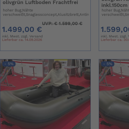
olivgrün Luftboden Frachtfrei
inkl.150cm
hoher Bug,Nähte
hoher Bug,Näh
verschweißt,Snaglessconcept,Alusitzbrett,Antirutsch
verschweißt,Sn
UVP:
€
1.599,00 €
1.499,00 €
1.599,0
inkl. Mwst. zzgl.
Versand
inkl. Mwst. zzgl.
Lieferbar ca. 14.09.2026
Lieferbar ca. 30
- 5%
- 5%