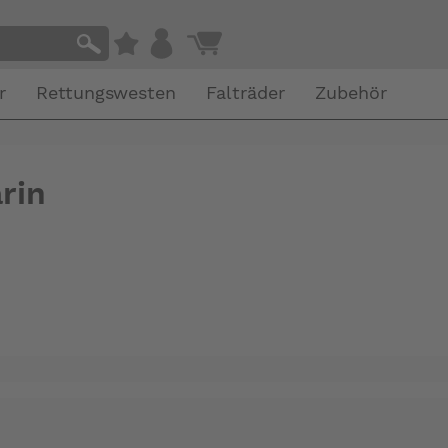
r
Rettungswesten
Falträder
Zubehör
rin