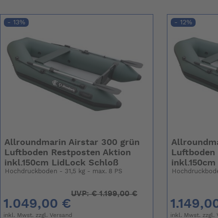
- 13%
- 12%
Allroundmarin Airstar 300 grün
Allroundma
Luftboden Restposten Aktion
Luftboden
inkl.150cm LidLock Schloß
inkl.150cm
Hochdruckboden - 31,5 kg - max. 8 PS
Hochdruckbode
UVP:
€
1.199,00 €
1.049,00 €
1.149,0
inkl. Mwst. zzgl.
Versand
inkl. Mwst. zzgl.