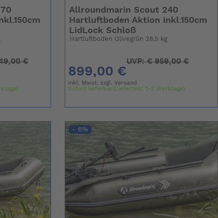
270
Allroundmarin Scout 240
inkl.150cm
Hartluftboden Aktion inkl.150cm
LidLock Schloß
g
Hartluftboden Olivegrün 28,5 kg
49,00 €
UVP:
€
959,00 €
899,00 €
inkl. Mwst. zzgl.
Versand
rktage)
Sofort lieferbar(Lieferzeit: 1-3 Werktage)
- 6%