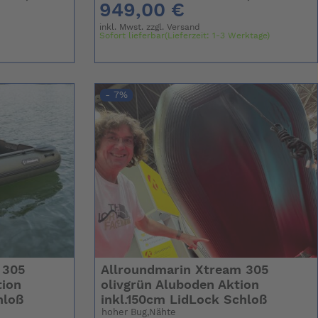
949,00 €
inkl. Mwst. zzgl.
Versand
Sofort lieferbar(Lieferzeit: 1-3 Werktage)
- 7%
 305
Allroundmarin Xtream 305
tion
olivgrün Aluboden Aktion
hloß
inkl.150cm LidLock Schloß
hoher Bug,Nähte