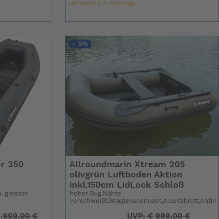
Lieferzeit 3-7 Werktage
- 5%
r 350
Allroundmarin Xtream 205
olivgrün Luftboden Aktion
inkl.150cm LidLock Schloß
, grosser
hoher Bug,Nähte
verschweißt,Snaglessconcept,Alusitzbrett,Antir
.999,00 €
UVP:
€
999,00 €