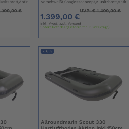
usitzbrett,Antirutsch
verschweißt,Snaglessconcept,Alusitzbrett,Antir
.399,00 €
UVP:
€
1.499,00 €
1.399,00 €
inkl. Mwst. zzgl.
Versand
Sofort lieferbar(Lieferzeit: 1-3 Werktage)
- 8%
330
Allroundmarin Scout 330
150cm
Hartluftboden Aktion inkl.150cm