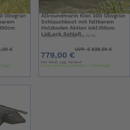
0 Olivgrün
Allroundmarin Kiwi 300 Olivgrün
tbarem
Schlauchboot mit faltbarem
.150cm
Holzboden Aktion inkl.150cm
LidLock Schloß
faltbarer Holzboden bis 10 PS
,00 €
UVP:
€
829,00 €
779,00 €
inkl. Mwst. zzgl.
Versand
rktage)
Sofort lieferbar(Lieferzeit: 1-3 Werktage)