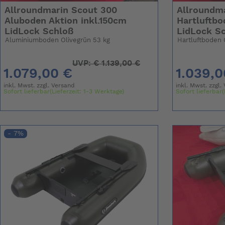
Allroundmarin Scout 300
Allroundm
Aluboden Aktion inkl.150cm
Hartluftbo
LidLock Schloß
LidLock S
Aluminiumboden Olivegrün 53 kg
Hartluftboden 
UVP:
€
1.139,00 €
1.079,00 €
1.039,0
inkl. Mwst. zzgl.
Versand
inkl. Mwst. zzgl.
Sofort lieferbar(Lieferzeit: 1-3 Werktage)
Sofort lieferbar(
- 7%