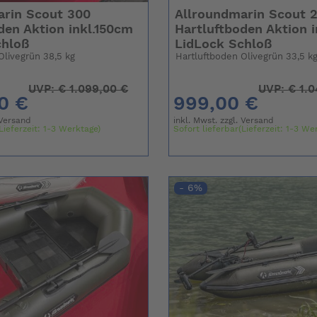
arin Scout 300
Allroundmarin Scout 
den Aktion inkl.150cm
Hartluftboden Aktion 
chloß
LidLock Schloß
Olivegrün 38,5 kg
Hartluftboden Olivegrün 33,5 k
UVP:
€
1.099,00 €
UVP:
€
1.0
0 €
999,00 €
Versand
inkl. Mwst. zzgl.
Versand
Lieferzeit: 1-3 Werktage)
Sofort lieferbar(Lieferzeit: 1-3 We
- 6%