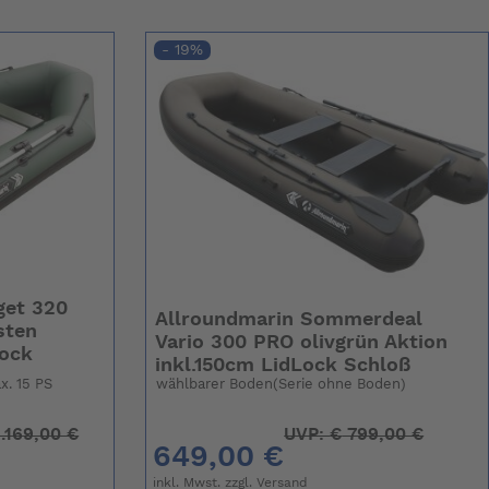
- 19%
get 320
Allroundmarin Sommerdeal
sten
Vario 300 PRO olivgrün Aktion
Lock
inkl.150cm LidLock Schloß
x. 15 PS
wählbarer Boden(Serie ohne Boden)
.169,00 €
UVP:
€
799,00 €
649,00 €
inkl. Mwst. zzgl.
Versand