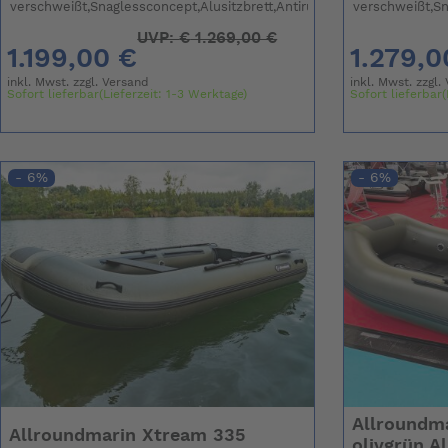
verschweißt,Snaglessconcept,Alusitzbrett,Antirutsch
verschweißt,Sn
UVP:
€
1.269,00 €
1.199,00 €
1.279,0
inkl. Mwst. zzgl.
Versand
inkl. Mwst. zzgl.
Sofort lieferbar(Lieferzeit: 1-3 Werktage)
Sofort lieferbar(
- 6%
- 6%
Allroundm
Allroundmarin Xtream 335
olivgrün A