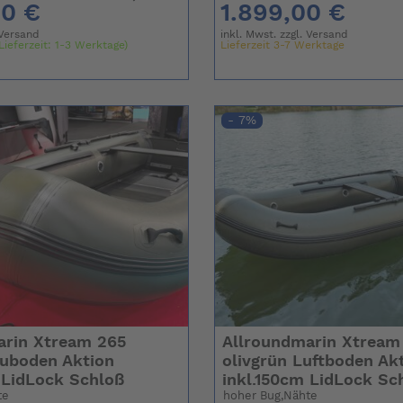
00 €
1.899,00 €
Versand
inkl. Mwst. zzgl.
Versand
Lieferzeit: 1-3 Werktage)
Lieferzeit 3-7 Werktage
- 7%
arin Xtream 265
Allroundmarin Xtream
luboden Aktion
olivgrün Luftboden Ak
 LidLock Schloß
inkl.150cm LidLock Sc
te
hoher Bug,Nähte