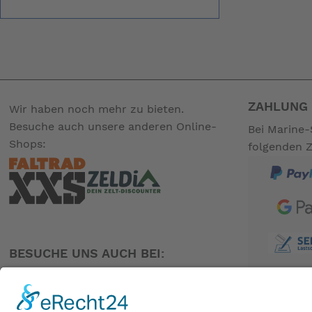
ZAHLUNG 
Wir haben noch mehr zu bieten.
Besuche auch unsere anderen Online-
Bei Marine-
Shops:
folgenden 
BESUCHE UNS AUCH BEI: