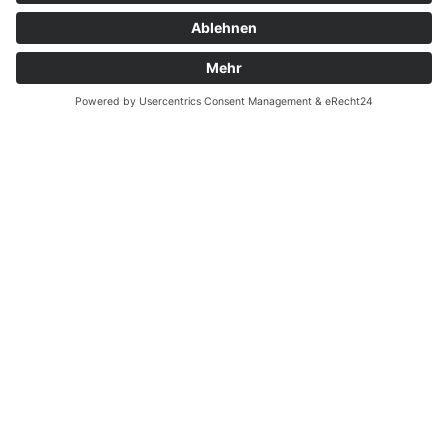
Batterieverordnung
Ergänzende Allgemeine Geschäftsbedingungen zum
easyCredit-Ratenkauf
Vertrag widerrufen
© Kaniewski Handels GmbH & Co. KG, 2026 - Alle Rechte
vorbehalten.
Shopsystem:
WEBAN
OS
,
WEB
AN
UG