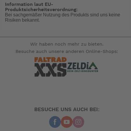
• Bieten einen höheren Schutz gegen
Information laut EU-
Materialverformung und Kavitation
Produktsicherheitsverordnung:
Bei sachgemäßer Nutzung des Produkts sind uns keine
• Einsatzgebiet: Schnelle und leistungsfähige Boote.
Risiken bekannt.
• Erhöhte Stabilität dank der Materialhärte im Vergleich
zu Aluminium
• Siehe zusätzliche Hinweise im Kapitel "Propeller"
über Einsatz und Nutzung
Wir haben noch mehr zu bieten.
des Bootes
Besuche auch unsere anderen Online-Shops:
-- Auf Produktfotos angezeigte Dekorationsartikel
gehören nicht zum Leistungsumfang. --
BESUCHE UNS AUCH BEI: