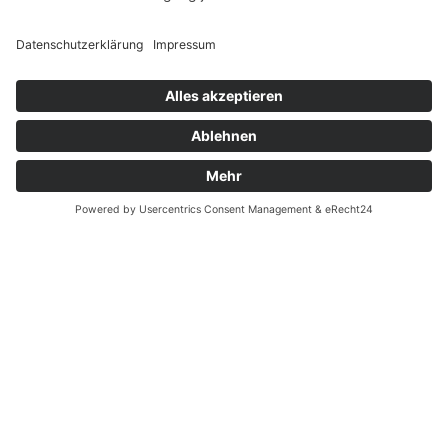
Widerrufsrecht MS
Widerrufsrecht bei Reparatur
Widerrufsrecht bei Dienstleistungen
Kontakt
Garantiefall
Batterieverordnung
Ergänzende Allgemeine Geschäftsbedingungen zum
easyCredit-Ratenkauf
Vertrag widerrufen
© Kaniewski Handels GmbH & Co. KG, 2026 - Alle Rechte
vorbehalten.
Shopsystem:
WEBAN
OS
,
WEB
AN
UG