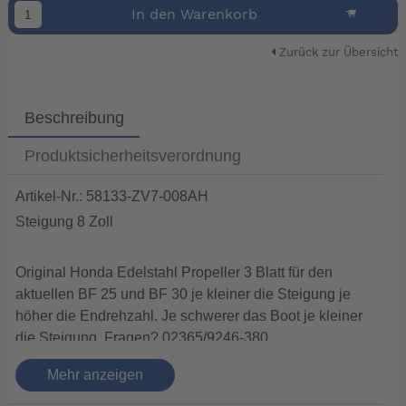
In den Warenkorb
Zurück zur Übersicht
Beschreibung
Produktsicherheitsverordnung
Artikel-Nr.: 58133-ZV7-008AH
Steigung 8 Zoll
Original Honda Edelstahl Propeller 3 Blatt für den
aktuellen BF 25 und BF 30 je kleiner die Steigung je
höher die Endrehzahl. Je schwerer das Boot je kleiner
die Steigung. Fragen? 02365/9246-380
Vorteile eines VA Propellers
Mehr anzeigen
• Höhere Leistung im Vergleich zu Alumininiumtypen