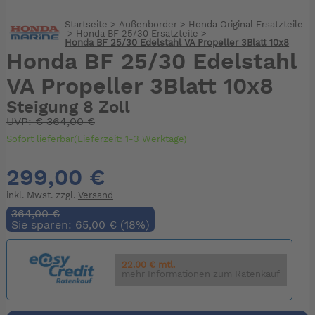
Startseite
>
Außenborder
>
Honda Original Ersatzteile
>
Honda BF 25/30 Ersatzteile
>
Honda BF 25/30 Edelstahl VA Propeller 3Blatt 10x8
Honda BF 25/30 Edelstahl
VA Propeller 3Blatt 10x8
Steigung 8 Zoll
UVP:
€
364,00 €
Sofort lieferbar(Lieferzeit: 1-3 Werktage)
299,00 €
inkl. Mwst. zzgl.
Versand
364,00 €
Sie sparen: 65,00 € (18%)
22.00 € mtl.
mehr Informationen zum Ratenkauf