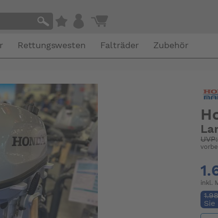
r
Rettungswesten
Falträder
Zubehör
Ho
La
UVP
vorbe
1.
inkl.
1.9
Sie