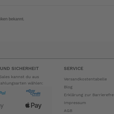
iken bekannt.
hochwertigster Qualitätsmaterialien zu Land. Das merken Sie spät
es ergonomischen Tragegriffs können Sie ihn mitnehmen, wohin
en.
 der BF5 ausgesprochen günstig bei den Unterhaltungskosten. M
tor.
UND SICHERHEIT
SERVICE
Sales kannst du aus
Versandkostentabelle
Zahlungsarten wählen:
Blog
 Außenbordmodell deutlich mehr Leistung im niedrigen und mitt
Erklärung zur Barrierefre
 Sie problemlos selbst schwere Boote.
Impressum
AGB