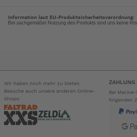
Nehmen Sie's leicht!
Information laut EU-Produktsicherheitsverordnung:
Bei sachgemäßer Nutzung des Produkts sind uns keine Ris
So stark dieser Motor im Wasser ist, so leicht ist er trotz 
tragen. Dank seiner gewichtssparenden Konstruktion und d
Vorteile der Honda Viertakt-Technologie mit einer Hand heb
Erstaunlich kostengünstig
Genau wie alle anderen Außenborder der Honda Familie ist
gemeinsamen Seeabenteuern eher durstig als Ihr Honda Mo
ZAHLUNG 
Wir haben noch mehr zu bieten.
Besuche auch unsere anderen Online-
Bei Marine-
Genau die richtige Leistung
Shops:
folgenden 
Mit seinem erheblich größeren Hubraum bringt selbst dieses
niedrigen Drehzahlen ein solides Drehmoment. So bewegen