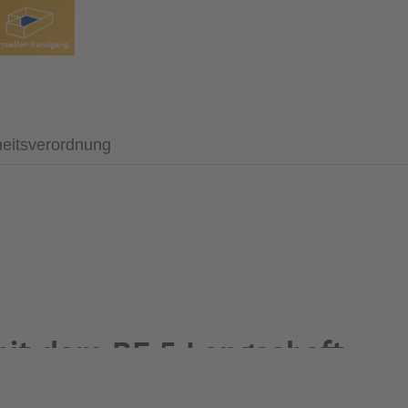
heitsverordnung
mit dem BF 5 Langschaft
ie Bedienung des Motors einfach gehen. Der BF5 ist mit allem 