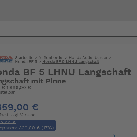
Bi
warte
Startseite
>
Außenborder
>
Honda Außenborder
>
Honda BF 5
>
Honda BF 5 LHNU Langschaft
nda BF 5 LHNU Langschaft
ngschaft mit Pinne
:
€
1.989,00 €
stellbar
659,00 €
 Mwst. zzgl.
Versand
89,00 €
 sparen: 330,00 € (17%)