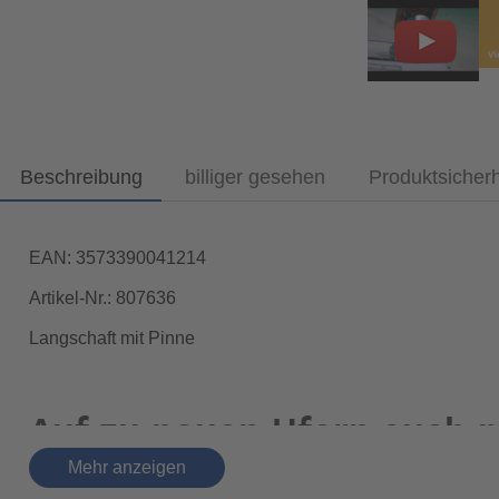
Beschreibung
billiger gesehen
Produktsicher
EAN: 3573390041214
Artikel-Nr.: 807636
Langschaft mit Pinne
Auf zu neuen Ufern auch 
Mehr anzeigen
Wenn Spaß am Fahren für Sie im Vordergrund steht, muss d
Sicherheit und Leistung gibt.