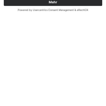
Ergänzende Allgemeine Geschäftsbedingungen zum
easyCredit-Ratenkauf
Vertrag widerrufen
© Kaniewski Handels GmbH & Co. KG, 2026 - Alle Rechte
vorbehalten.
Shopsystem:
WEBAN
OS
,
WEB
AN
UG