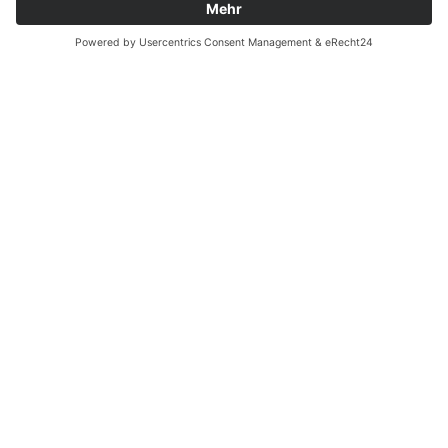
Ergänzende Allgemeine Geschäftsbedingungen zum
easyCredit-Ratenkauf
Vertrag widerrufen
© Kaniewski Handels GmbH & Co. KG, 2026 - Alle Rechte
vorbehalten.
Shopsystem:
WEBAN
OS
,
WEB
AN
UG