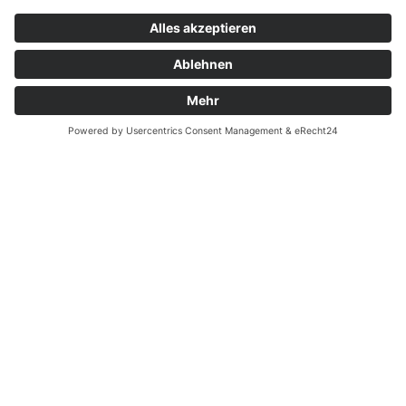
Widerrufsrecht bei Dienstleistungen
Kontakt
Garantiefall
Batterieverordnung
Ergänzende Allgemeine Geschäftsbedingungen zum
easyCredit-Ratenkauf
Vertrag widerrufen
© Kaniewski Handels GmbH & Co. KG, 2026 - Alle Rechte
vorbehalten.
Shopsystem:
WEBAN
OS
,
WEB
AN
UG