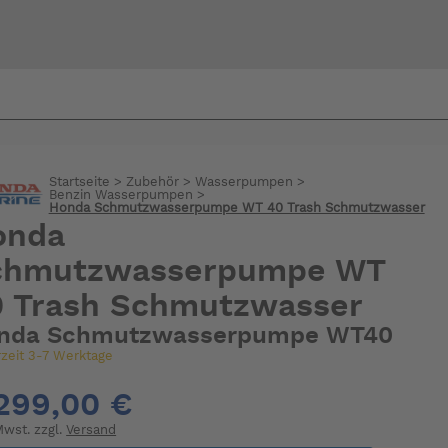
Bi
warte
Startseite
>
Zubehör
>
Wasserpumpen
>
Benzin Wasserpumpen
>
Honda Schmutzwasserpumpe WT 40 Trash Schmutzwasser
onda
chmutzwasserpumpe WT
0 Trash Schmutzwasser
nda Schmutzwasserpumpe WT40
rzeit 3-7 Werktage
299,00 €
 Mwst. zzgl.
Versand