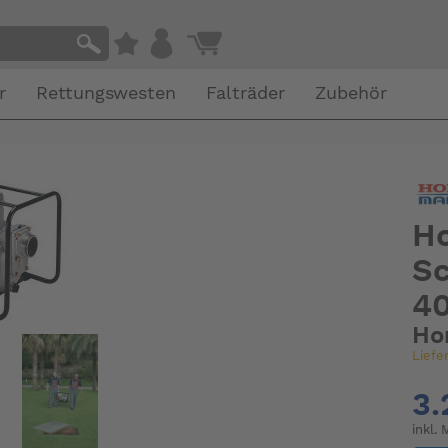
r
Rettungswesten
Falträder
Zubehör
H
S
4
Ho
Liefe
3.
inkl.