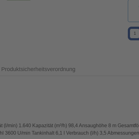
Produktsicherheitsverordnung
(l/min) 1.640 Kapazität (m³/h) 98,4 Ansaughöhe 8 m Gesamtf
l 3600 U/min Tankinhalt 6,1 l Verbrauch (l/h) 3,5 Abmessunge