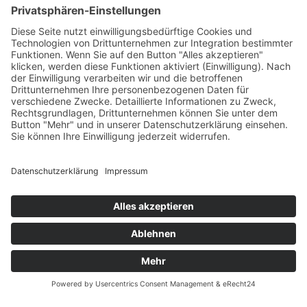
Öffnungszeiten
Versandpartner
Verfügbarkeiten
Zahlung und Versand
Datenschutz
Fernabsatz
Widerrufsrecht MS
Widerrufsrecht bei Reparatur
Widerrufsrecht bei Dienstleistungen
Kontakt
Garantiefall
Batterieverordnung
Ergänzende Allgemeine Geschäftsbedingungen zum
easyCredit-Ratenkauf