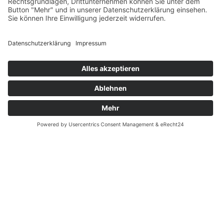
Fernabsatz
Widerrufsrecht MS
Widerrufsrecht bei Reparatur
Widerrufsrecht bei Dienstleistungen
Kontakt
Garantiefall
Batterieverordnung
Ergänzende Allgemeine Geschäftsbedingungen zum
easyCredit-Ratenkauf
Vertrag widerrufen
© Kaniewski Handels GmbH & Co. KG, 2026 - Alle Rechte