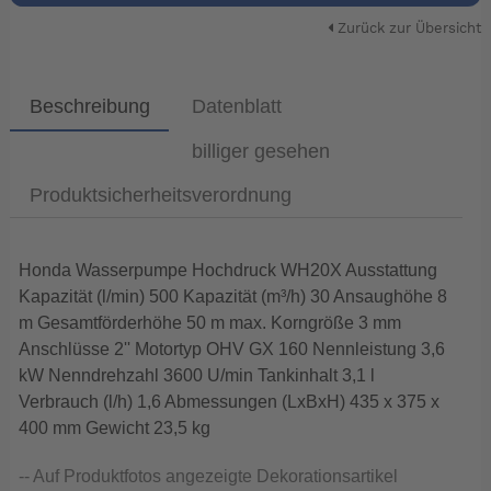
Zurück zur Übersicht
Beschreibung
Datenblatt
billiger gesehen
Produktsicherheitsverordnung
Honda Wasserpumpe Hochdruck WH20X Ausstattung
Kapazität (l/min) 500 Kapazität (m³/h) 30 Ansaughöhe 8
m Gesamtförderhöhe 50 m max. Korngröße 3 mm
Anschlüsse 2'' Motortyp OHV GX 160 Nennleistung 3,6
kW Nenndrehzahl 3600 U/min Tankinhalt 3,1 l
Verbrauch (l/h) 1,6 Abmessungen (LxBxH) 435 x 375 x
400 mm Gewicht 23,5 kg
-- Auf Produktfotos angezeigte Dekorationsartikel