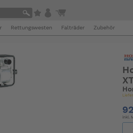
r
Rettungswesten
Falträder
Zubehör
H
X
Ho
Liefe
92
inkl.