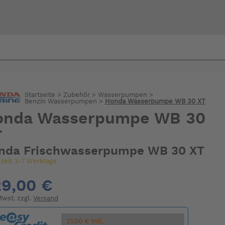
Bi
warte
Startseite
>
Zubehör
>
Wasserpumpen
>
Benzin Wasserpumpen
>
Honda Wasserpumpe WB 30 XT
onda Wasserpumpe WB 30
T
nda Frischwasserpumpe WB 30 XT
rzeit 3-7 Werktage
9,00 €
 Mwst. zzgl.
Versand
21.00 € mtl.