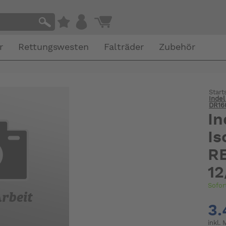
r
Rettungswesten
Falträder
Zubehör
Start
Inde
DR16
In
I
R
12
Sofor
3.
inkl.