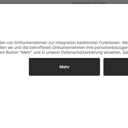
Versandpartner
Verfügbarkeiten
Zahlung und Versand
Datenschutz
Fernabsatz
Widerrufsrecht MS
Widerrufsrecht bei Repa
Widerrufsrecht bei Diens
Kontakt
Garantiefall
Batterieverordnung
Vertrag widerrufen