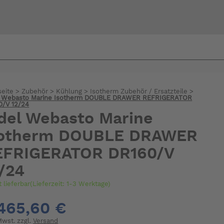
Bi
warte
seite
>
Zubehör
>
Kühlung
>
Isotherm Zubehör / Ersatzteile
>
l Webasto Marine Isotherm DOUBLE DRAWER REFRIGERATOR
0/V 12/24
del Webasto Marine
sotherm DOUBLE DRAWER
EFRIGERATOR DR160/V
/24
t lieferbar(Lieferzeit: 1-3 Werktage)
465,60 €
 Mwst. zzgl.
Versand