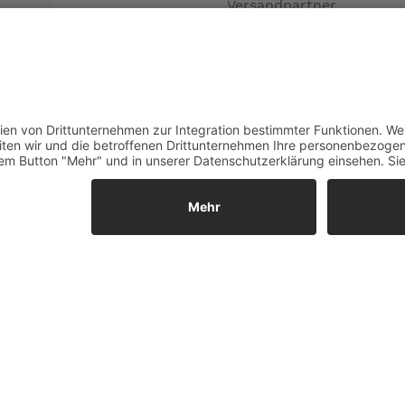
Versandpartner
Verfügbarkeiten
Zahlung und Versand
Datenschutz
Fernabsatz
Widerrufsrecht MS
Widerrufsrecht bei Repa
Widerrufsrecht bei Diens
Kontakt
Garantiefall
Batterieverordnung
Vertrag widerrufen