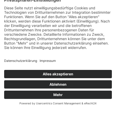
Öffnungszeiten
Versandpartner
Verfügbarkeiten
Zahlung und Versand
Datenschutz
Fernabsatz
Widerrufsrecht MS
Widerrufsrecht bei Reparatur
Widerrufsrecht bei Dienstleistungen
Kontakt
Garantiefall
Batterieverordnung
Ergänzende Allgemeine Geschäftsbedingungen zum
easyCredit-Ratenkauf