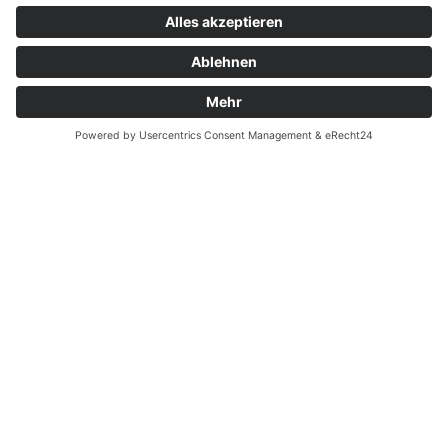
Kontakt
Garantiefall
Batterieverordnung
Ergänzende Allgemeine Geschäftsbedingungen zum
easyCredit-Ratenkauf
Vertrag widerrufen
© Kaniewski Handels GmbH & Co. KG, 2026 - Alle Rechte
vorbehalten.
Shopsystem:
WEBAN
OS
,
WEB
AN
UG