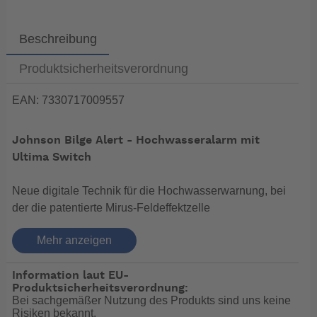
Beschreibung
Produktsicherheitsverordnung
EAN: 7330717009557
Johnson Bilge Alert - Hochwasseralarm mit
Ultima Switch
Neue digitale Technik für die Hochwasserwarnung, bei
der die patentierte Mirus-Feldeffektzelle
eingesetzt wird. Vollkommen abgedichteter
Mehr anzeigen
Flüssigkeitsdetektor kommt nie in Berührung mit
Wasser, korrodiert nicht und wird nicht durch Öl oder
Information laut EU-
Fremdstoffe beeinträchtigt. Bilge Alert
Produktsicherheitsverordnung:
stellt Wasser fest und sendet ein Signal an die
Bei sachgemäßer Nutzung des Produkts sind uns keine
Warnvorrichtung (100 db) und den Schalter, der
Risiken bekannt.