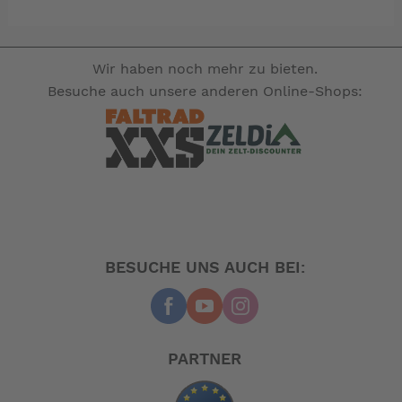
bequem auf einer Tafel befestigt ist. Mit einem
Dreiwege-Wippschalter kann man die
Warnvorrichtung testen, ausschalten und betreiben.
Wir haben noch mehr zu bieten.
Besuche auch unsere anderen Online-Shops:
-- Auf Produktfotos angezeigte Dekorationsartikel
gehören nicht zum Leistungsumfang. --
BESUCHE UNS AUCH BEI:
PARTNER