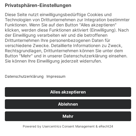
AGB
Öffnungszeiten
Versandpartner
Verfügbarkeiten
Zahlung und Versand
Datenschutz
Fernabsatz
Widerrufsrecht MS
Widerrufsrecht bei Reparatur
Widerrufsrecht bei Dienstleistungen
Kontakt
Garantiefall
Batterieverordnung
Ergänzende Allgemeine Geschäftsbedingungen zum
easyCredit-Ratenkauf