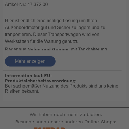
Artikel-Nr.: 47.372.00
Hier ist endlich eine richtige Lösung um Ihren
Außenbordmotor gut und Sicher zu lagern und zu
tranportieren. Dieser Transportwagen wird von
Werkstätten für die Wartung genutzt.
Räder aus
, mit Tankhalterung.
Nylon und Gummi
Ein spezieller Mechanismus ermöglicht es das Gestell
Mehr anzeigen
in sekundenschnelle vollkommen platzsparend
zusammenzuklappen.
Information laut EU-
.
Chromverzinkt
Produktsicherheitsverordnung:
Bei sachgemäßer Nutzung des Produkts sind uns keine
Platte aus
mit
Phenolkompensat
Risiken bekannt.
Polyurethanlackierung, professionelles Modell mit 4 x
8“-Reifen.
Wir haben noch mehr zu bieten.
Besuche auch unsere anderen Online-Shops: