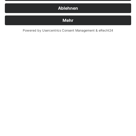
Garantiefall
Batterieverordnung
Ergänzende Allgemeine Geschäftsbedingungen zum
easyCredit-Ratenkauf
Vertrag widerrufen
© Kaniewski Handels GmbH & Co. KG, 2026 - Alle Rechte
vorbehalten.
Shopsystem:
WEBAN
OS
,
WEB
AN
UG