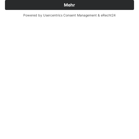
Ergänzende Allgemeine Geschäftsbedingungen zum
easyCredit-Ratenkauf
Vertrag widerrufen
© Kaniewski Handels GmbH & Co. KG, 2026 - Alle Rechte
vorbehalten.
Shopsystem:
WEBAN
OS
,
WEB
AN
UG