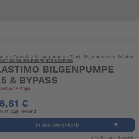
Bi
warte
seite
>
Zubehör
>
Wasserpumpen
>
Tauch-Bilgenpumpen u. Schalter
ASTIMO BILGENPUMPE 925 & BYPASS
LASTIMO BILGENPUMPE
25 & BYPASS
rzeit auf Anfrage
6,81 €
 Mwst. zzgl.
Versand
In den Warenkorb
Zurück zur Übersicht