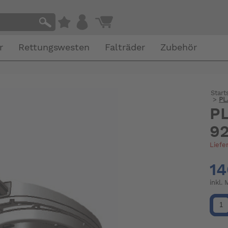
r
Rettungswesten
Falträder
Zubehör
Start
>
PL
P
9
Liefe
14
inkl.