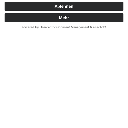
Garantiefall
Batterieverordnung
Ergänzende Allgemeine Geschäftsbedingungen zum
easyCredit-Ratenkauf
Vertrag widerrufen
© Kaniewski Handels GmbH & Co. KG, 2026 - Alle Rechte
vorbehalten.
Shopsystem:
WEBAN
OS
,
WEB
AN
UG