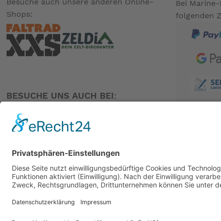
Besuche auch unsere anderen Online-
Bei Marine-
Shops:
folgenden 
BESUCHE UNS AUCH BEI:
PARTNER