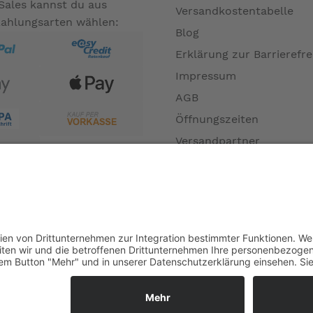
Sales kannst du aus
Versandkostentabelle
Zahlungsarten wählen:
Blog
Erklärung zur Barrierefre
Impressum
AGB
Öffnungszeiten
Versandpartner
Verfügbarkeiten
Zahlung und Versand
Datenschutz
Fernabsatz
Widerrufsrecht MS
Widerrufsrecht bei Repa
Widerrufsrecht bei Diens