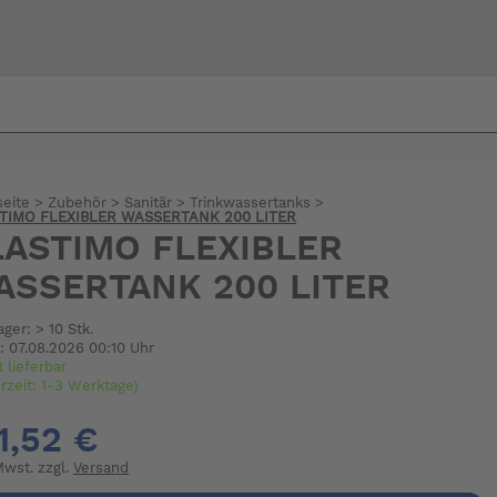
Bi
warte
seite
>
Zubehör
>
Sanitär
>
Trinkwassertanks
>
TIMO FLEXIBLER WASSERTANK 200 LITER
LASTIMO FLEXIBLER
ASSERTANK 200 LITER
ager: > 10 Stk.
: 07.08.2026 00:10 Uhr
t lieferbar
erzeit: 1-3 Werktage)
1,52 €
 Mwst. zzgl.
Versand