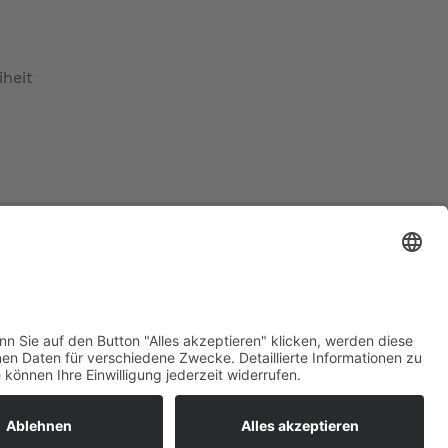
iheit
ratur
tleistungen