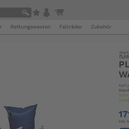
r
Rettungswesten
Falträder
Zubehör
Start
PLAS
P
W
Auf L
Stand
Sofor
(Lief
17
inkl.