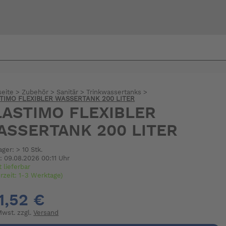
Bi
warte
seite
>
Zubehör
>
Sanitär
>
Trinkwassertanks
>
TIMO FLEXIBLER WASSERTANK 200 LITER
LASTIMO FLEXIBLER
ASSERTANK 200 LITER
ager: > 10 Stk.
: 09.08.2026 00:11 Uhr
t lieferbar
erzeit: 1-3 Werktage)
1,52 €
 Mwst. zzgl.
Versand