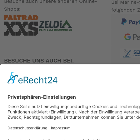
Besuche auch unsere anderen Online-
Bei Marine-
Shops:
folgenden 
BESUCHE UNS AUCH BEI:
PARTNER