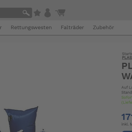
r
Rettungswesten
Falträder
Zubehör
Start
PLAS
P
W
Auf L
Stand
Sofor
(Lief
17
inkl.