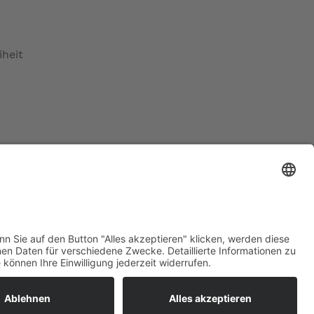
iheit
ratur
tleistungen