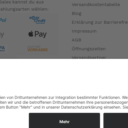
Sales kannst du aus
Versandkostentabelle
Zahlungsarten wählen:
Blog
Erklärung zur Barrierefre
Impressum
AGB
Öffnungszeiten
Versandpartner
Verfügbarkeiten
Zahlung und Versand
Datenschutz
Fernabsatz
Widerrufsrecht MS
Widerrufsrecht bei Repa
Widerrufsrecht bei Diens